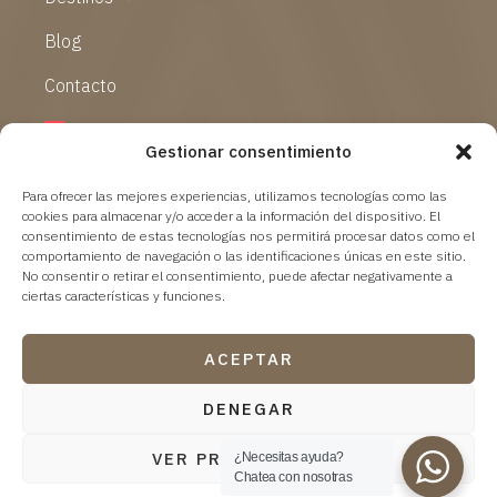
Blog
Contacto
Gestionar consentimiento
Para ofrecer las mejores experiencias, utilizamos tecnologías como las
cookies para almacenar y/o acceder a la información del dispositivo. El
consentimiento de estas tecnologías nos permitirá procesar datos como el
comportamiento de navegación o las identificaciones únicas en este sitio.
No consentir o retirar el consentimiento, puede afectar negativamente a
ciertas características y funciones.
ACEPTAR
@ 2024 Tres Lunas Viajes. Todos los derechos reservados.
DENEGAR
Aviso Legal
–
Política de Privacidad
–
Política de cookies
VER PREFERENCIAS
¿Necesitas ayuda?
Powered by
marlon branding
Chatea con nosotras