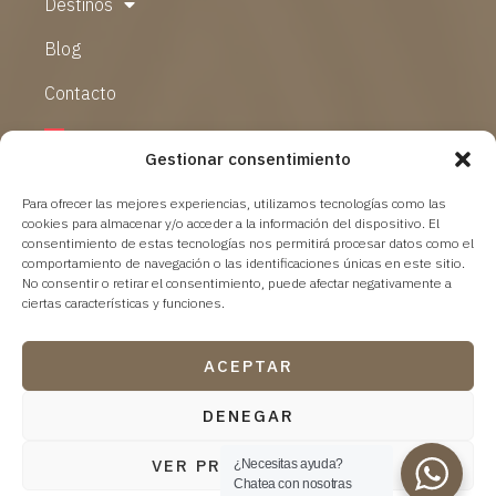
Destinos
Blog
Contacto
Gestionar consentimiento
Para ofrecer las mejores experiencias, utilizamos tecnologías como las
cookies para almacenar y/o acceder a la información del dispositivo. El
consentimiento de estas tecnologías nos permitirá procesar datos como el
comportamiento de navegación o las identificaciones únicas en este sitio.
No consentir o retirar el consentimiento, puede afectar negativamente a
ciertas características y funciones.
ACEPTAR
@ 2024 Tres Lunas Viajes. Todos los derechos reservados.
DENEGAR
Aviso Legal
–
Política de Privacidad
–
Política de cookies
VER PREFERENCIAS
¿Necesitas ayuda?
Powered by
marlon branding
Chatea con nosotras